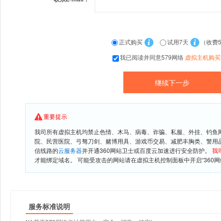
正式购买
试用7天
（收费
我已阅读并同意579网络
虚拟主机购买
重要提示
我司所有虚拟主机均禁止色情、木马、病毒、诈骗、私服、外挂、钓鱼
院、民营医院、弓驽刀剑、赌博用具、游戏币交易、减肥丰胸类、警用
信线路的
云服务器
并开通360网站卫士或百度云加速进行安全防护。
我
才能绑定域名。 可能受攻击的网站请在虚拟主机控制面板中开启“360网
服务标准说明