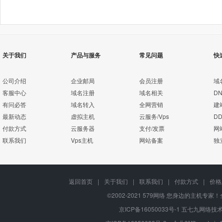
关于我们
产品与服务
常见问题
快
公司介绍
企业邮局
会员注册
域
客服中心
域名注册
域名相关
D
有问必答
域名转入
全网营销
建
最新动态
虚拟主机
云服务/Vps
D
付款方式
云服务器
支付/发票
网
联系我们
Vps主机
网站备案
独
返回首页
|
关于我们
|
联系我们
|
付款方式
|
价格
©2002-2021 579网络 您身边的主机专家！全
京ICP备16050033号-1
五七九网络技术有限公