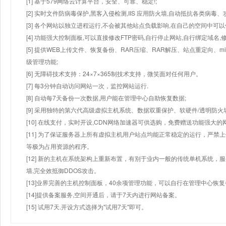
[1] 基于579网络云计算平台，安全、可靠、稳定!;
[2] 实时文件防病毒保护,黑客入侵检测,IIS 应用防火墙,自动抵抗各类病毒、
[3] 各个网站以独立进程运行,不会被其他站点负载影响,在自己的空间中可以使用
[4] 功能强大控制面板,可以直接修改FTP密码,自行停止网站,自行绑定域名,
[5] 提供WEB上传文件、恢复备份、RAR压缩、RAR解压、站点重定向
级管理功能;
[6] 无障碍技术支持：24×7×365制技术支持，微笑面对任何用户。
[7] 每3分钟自动访问网站一次，监控网站运行.
[8] 自动每7天备份一次数据,用户能在管理中心自助恢复数据;
[9] 采用独特的第六代高级虚拟主机系统、数据双重保护、软硬件/透明防火
[10] 在线支付，实时开设,CDN网络加速器可供选购，免费赠送功能强大
[11] 为了保证服务器上所有虚拟主机用户站点均能正常稳定的运行，严禁上
等极为占用资源的程序。
[12] 新的主机在系统架构上重新布置，有别于业内一般的传统单机系统，
墙,完全效抵御DDOS攻击。
[13]业界完善的主机控制面板，40余项管理功能，可以自行在管理中心恢
[14]提供备案服务,空间开通后，请于7天内进行网站备案。
[15] 试用7天.开设方式选择为"试用7天"即可。